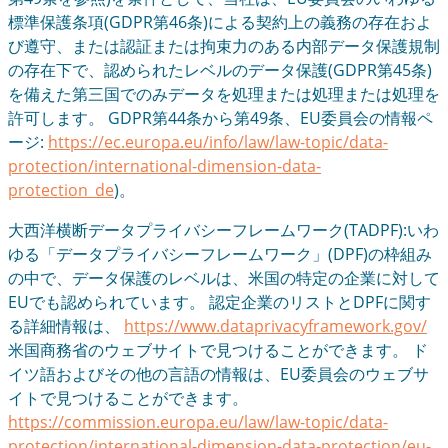
標準保護条項(GDPR第46条)による契約上の義務の存在およ
び遵守、または認証または拘束力のある内部データ保護規制
の存在下で、認められたレベルのデータ保護(GDPR第45条)
を備えた第三国でのみデータを処理または処理または処理を
許可します。 GDPR第44条から第49条、EU委員会の情報ペ
ージ:
https://ec.europa.eu/info/law/law-topic/data-
protection/international-dimension-data-
protection_de
)。
大西洋横断データプライバシーフレームワーク(TADPF):いわ
ゆる「データプライバシーフレームワーク」(DPF)の枠組み
の中で、データ保護のレベルは、米国の特定の企業に対して
EUでも認められています。 認定企業のリストとDPFに関す
る詳細情報は、
https://www.dataprivacyframework.gov/
米国商務省のウェブサイトで見つけることができます。 ド
イツ語およびその他の言語の情報は、EU委員会のウェブサ
イトで見つけることができます。
https://commission.europa.eu/law/law-topic/data-
protection/international-dimension-data-protection/eu-