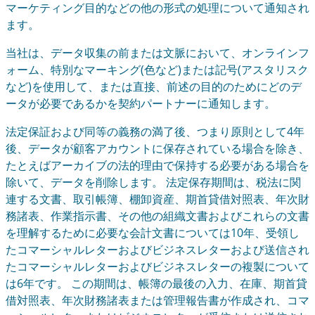
マーケティング目的などの他の形式の処理について通知され
ます。
当社は、データ収集の前または文脈において、オンラインフ
ォーム、特別なマーキング(色など)または記号(アスタリスク
など)を使用して、または直接、前述の目的のためにどのデ
ータが必要であるかを契約パートナーに通知します。
法定保証および同等の義務の満了後、つまり原則として4年
後、データが顧客アカウントに保存されている場合を除き、
たとえばアーカイブの法的理由で保持する必要がある場合を
除いて、データを削除します。 法定保存期間は、税法に関
連する文書、取引帳簿、棚卸資産、期首貸借対照表、年次財
務諸表、作業指示書、その他の組織文書およびこれらの文書
を理解するために必要な会計文書については10年、受領し
たコマーシャルレターおよびビジネスレターおよび送信され
たコマーシャルレターおよびビジネスレターの複製について
は6年です。 この期間は、帳簿の最後の入力、在庫、期首貸
借対照表、年次財務諸表または管理報告書が作成され、コマ