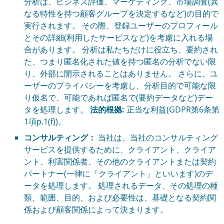
分析は、ビジネス評価、マーケティング、市場調査(異
なる特性を持つ顧客グループを決定するなど)の目的で
実行されます。 その際、登録ユーザーのプロフィール
とその詳細(利用したサービスなど)を考慮に入れる場
合があります。 分析は私たちだけに役立ち、要約され
た、つまり匿名化された値を持つ匿名の分析でない限
り、外部に開示されることはありません。 さらに、ユ
ーザーのプライバシーを考慮し、分析目的で可能な限
り仮名で、可能であれば匿名で(要約データなど)デー
タを処理します。
法的根拠:
正当な利益(GDPR第6条第
1項p.1(f))。
コンサルティング：
当社は、当社のコンサルティング
サービスを提供するために、クライアント、クライア
ント、利害関係者、その他のクライアントまたは契約
パートナー(一律に「クライアント」といいます)のデ
ータを処理します。 処理されるデータ、その処理の種
類、範囲、目的、および必要性は、基礎となる契約関
係および顧客関係によって決まります。