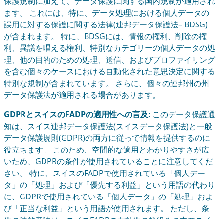
保護規制に加えて、データ保護に関する国内規制が適用され
ます。 これには、特に、データ処理における個人データの
誤用に対する保護に関する法律(連邦データ保護法– BDSG)
が含まれます。 特に、BDSGには、情報の権利、削除の権
利、異議を唱える権利、特別なカテゴリーの個人データの処
理、他の目的のための処理、送信、およびプロファイリング
を含む個々のケースにおける自動化された意思決定に関する
特別な規制が含まれています。 さらに、個々の連邦州の州
データ保護法が適用される場合があります。
GDPRとスイスのFADPの適用性への言及:
このデータ保護通
知は、スイス連邦データ保護法(スイスデータ保護法)と一般
データ保護規則(GDPR)の両方に従って情報を提供するのに
役立ちます。 このため、空間的な適用とわかりやすさが広
いため、GDPRの条件が使用されていることに注意してくだ
さい。 特に、スイスのFADPで使用されている「個人デー
タ」の「処理」および「優先する利益」という用語の代わり
に、GDPRで使用されている「個人データ」の「処理」およ
び「正当な利益」という用語が使用されます。 ただし、条