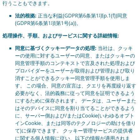
行うこともできます。
法的根拠:
正当な利益(GDPR第6条第1項p.1(f))同意
(GDPR第6条第1項第1号(a))。
処理操作、手順、およびサービスに関する詳細情報:
同意に基づくクッキーデータの処理:
当社は、クッキ
ーの使用に対するユーザーの同意、またはクッキーの
同意管理手順のコンテキストで言及された処理および
プロバイダーをユーザーが取得および管理および取り
消すことができるクッキー同意管理手順を使用しま
す。 この場合、同意の宣言は、クエリを再度繰り返す
必要がなく、法的義務に従って同意を証明できるよう
にするために保存されます。 データは、ユーザーまた
はそのデバイスに同意を割り当てることができるよう
に、サーバー側および/またはCookie(いわゆるオプト
インCookie、または同等のテクノロジーの助けを借り
て)に保存できます。 クッキー管理サービスの提供者
に関する個人情報に従い、以下の情報が適用されま