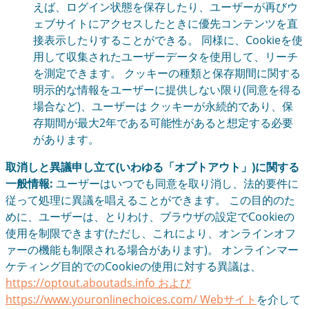
えば、ログイン状態を保存したり、ユーザーが再びウ
ェブサイトにアクセスしたときに優先コンテンツを直
接表示したりすることができる。 同様に、Cookieを使
用して収集されたユーザーデータを使用して、リーチ
を測定できます。 クッキーの種類と保存期間に関する
明示的な情報をユーザーに提供しない限り(同意を得る
場合など)、ユーザーは クッキーが永続的であり、保
存期間が最大2年である可能性があると想定する必要
があります。
取消しと異議申し立て(いわゆる「オプトアウト」)に関する
一般情報:
ユーザーはいつでも同意を取り消し、法的要件に
従って処理に異議を唱えることができます。 この目的のた
めに、ユーザーは、とりわけ、ブラウザの設定でCookieの
使用を制限できます(ただし、これにより、オンラインオフ
ァーの機能も制限される場合があります)。 オンラインマー
ケティング目的でのCookieの使用に対する異議は、
https://optout.aboutads.info および
https://www.youronlinechoices.com/ Webサイト
を介して