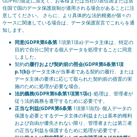
GDPRの規定に加えて、お客様または当社の居住国または居
住国で国のデータ保護規制が適用される場合があることに注
意してください。 さらに、より具体的な法的根拠が個々の
ケースに関連している場合は、データ保護宣言でこれらを通
知します。
同意(GDPR第6条第
1項第1項a)-データ主体は、特定の
目的で自分に関する個人データを処理することに同意
しました。
契約
の履行および契約前の照会(GDPR第6条第1項
p.1(b))
-データ主体が当事者である契約の履行、または
データ主体の要求に応じて取られた契約前の措置の実
施のために処理が必要な場合。
法的義務(GDPR第6条第1項第1項c)
-処理は、管理者が
従う法的義務を遵守するために必要です。
正当な利益(GDPR第6条第
1項第1項(f))- 個人データの
保護を必要とするデータ主体の利益または基本的権利
および自由が優先されない限り、管理者または第三者
の正当な利益を保護するために処理が必要です。