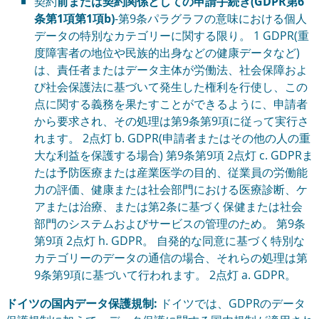
契約
前または契約関係としての申請手続き(GDPR第6
条第1項第1項b)
-第9条パラグラフの意味における個人
データの特別なカテゴリーに関する限り。 1 GDPR(重
度障害者の地位や民族的出身などの健康データなど)
は、責任者またはデータ主体が労働法、社会保障およ
び社会保護法に基づいて発生した権利を行使し、この
点に関する義務を果たすことができるように、申請者
から要求され、その処理は第9条第9項に従って実行さ
れます。 2点灯 b. GDPR(申請者またはその他の人の重
大な利益を保護する場合) 第9条第9項 2点灯 c. GDPRま
たは予防医療または産業医学の目的、従業員の労働能
力の評価、健康または社会部門における医療診断、ケ
アまたは治療、または第2条に基づく保健または社会
部門のシステムおよびサービスの管理のため。 第9条
第9項 2点灯 h. GDPR。 自発的な同意に基づく特別な
カテゴリーのデータの通信の場合、それらの処理は第
9条第9項に基づいて行われます。 2点灯 a. GDPR。
ドイツの国内データ保護規制:
ドイツでは、GDPRのデータ