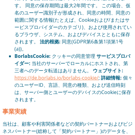
す。 同意の保存期間は最大2年間です。 この場合、仮
名のユーザー識別子が形成され、同意の時間、同意の
範囲に関する情報(たとえば、Cookieおよび/またはサ
ービスプロバイダーのカテゴリ)、および使用されてい
るブラウザ、システム、およびデバイスとともに保存
されます。
法的根拠:
同意(GDPR第6条第1項第1号
(a))。
BorlabsCookie:
クッキーの同意管理
サービスプロバ
イダー:
当社のサーバーでローカルにホストされ、第
三者へのデータ転送はありません。
ウェブサイト:
https://de.borlabs.io/borlabs-cookie/
;
詳細情報:
個々
のユーザーID、言語、同意の種類、および送信時刻
は、サーバー側とユーザーのデバイスのCookieに保存
されます。
事業実績
当社は、顧客や利害関係者などの契約パートナーおよびビジ
ネスパートナー(総称して「契約パートナー」)のデータを、