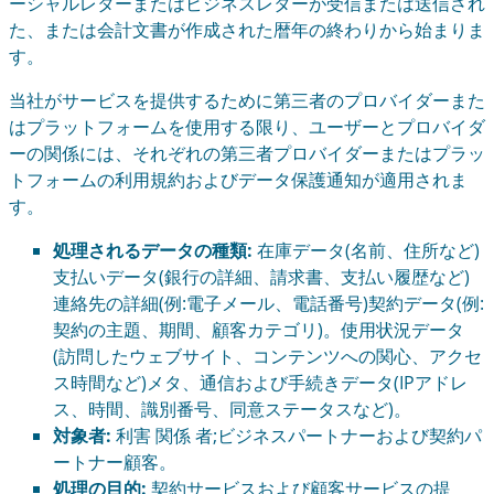
ーシャルレターまたはビジネスレターが受信または送信され
た、または会計文書が作成された暦年の終わりから始まりま
す。
当社がサービスを提供するために第三者のプロバイダーまた
はプラットフォームを使用する限り、ユーザーとプロバイダ
ーの関係には、それぞれの第三者プロバイダーまたはプラッ
トフォームの利用規約およびデータ保護通知が適用されま
す。
処理されるデータの種類:
在庫データ(名前、住所など)
支払いデータ(銀行の詳細、請求書、支払い履歴など)
連絡先の詳細(例:電子メール、電話番号)契約データ(例:
契約の主題、期間、顧客カテゴリ)。使用状況データ
(訪問したウェブサイト、コンテンツへの関心、アクセ
ス時間など)メタ、通信および手続きデータ(IPアドレ
ス、時間、識別番号、同意ステータスなど)。
対象者:
利害 関係 者;ビジネスパートナーおよび契約パ
ートナー顧客。
処理の目的:
契約サービスおよび顧客サービスの提