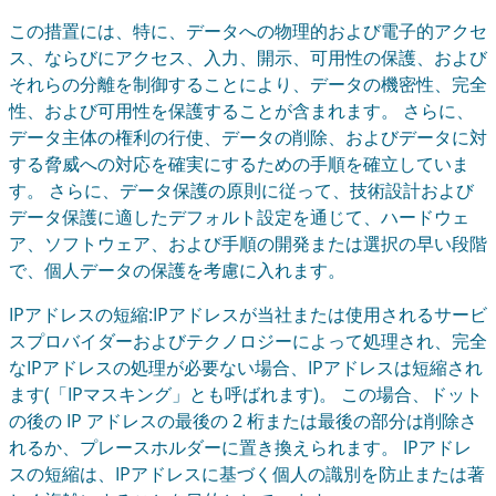
この措置には、特に、データへの物理的および電子的アクセ
ス、ならびにアクセス、入力、開示、可用性の保護、および
それらの分離を制御することにより、データの機密性、完全
性、および可用性を保護することが含まれます。 さらに、
データ主体の権利の行使、データの削除、およびデータに対
する脅威への対応を確実にするための手順を確立していま
す。 さらに、データ保護の原則に従って、技術設計および
データ保護に適したデフォルト設定を通じて、ハードウェ
ア、ソフトウェア、および手順の開発または選択の早い段階
で、個人データの保護を考慮に入れます。
IPアドレスの短縮:IPアドレスが当社または使用されるサービ
スプロバイダーおよびテクノロジーによって処理され、完全
なIPアドレスの処理が必要ない場合、IPアドレスは短縮され
ます(「IPマスキング」とも呼ばれます)。 この場合、ドット
の後の IP アドレスの最後の 2 桁または最後の部分は削除さ
れるか、プレースホルダーに置き換えられます。 IPアドレ
スの短縮は、IPアドレスに基づく個人の識別を防止または著