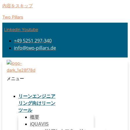
内容をスキップ
Two Pillars
Linkedin
Youtube
+49 5251 297-340
info@two-pillars.de
メニュー
リーンエンジニア
リング向けリーン
ツール
概要
iQUAVIS