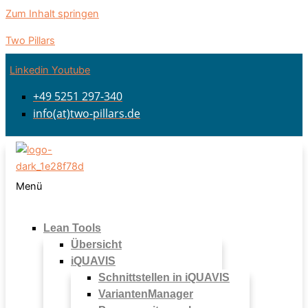
Zum Inhalt springen
Two Pillars
Linkedin
Youtube
+49 5251 297-340
info(at)two-pillars.de
Menü
Lean Tools
Übersicht
iQUAVIS
Schnittstellen in iQUAVIS
VariantenManager