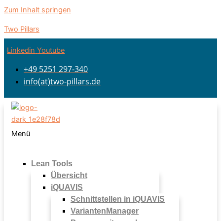
Zum Inhalt springen
Two Pillars
Linkedin
Youtube
+49 5251 297-340
info(at)two-pillars.de
Menü
Lean Tools
Übersicht
iQUAVIS
Schnittstellen in iQUAVIS
VariantenManager