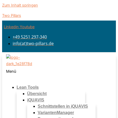
Zum Inhalt springen
Two Pillars
Linkedin
Youtube
+49 5251 297-340
info(at)two-pillars.de
Menü
Lean Tools
Übersicht
iQUAVIS
Schnittstellen in iQUAVIS
VariantenManager