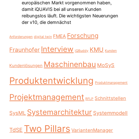
europäischen Markt vorgenommen haben,
damit iQUAVIS bei all unseren Kunden
reibungslos läuft. Die wichtigsten Neuerungen
der v10, die demnächst
Forschung
FMEA
Anforderungen
digital twin
Interview
KMU
Fraunhofer
iQBuddy
Kunden
Maschinenbau
MoSyS
Kundenlösungen
Produktentwicklung
Produktmanagement
Projektmanagement
Schnittstellen
RFLP
Systemarchitektur
SysML
Systemmodell
Two Pillars
TdSE
VariantenManager