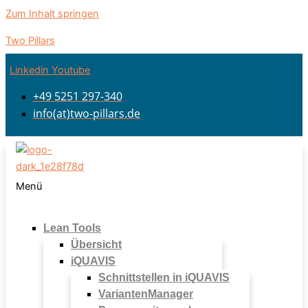
Zum Inhalt springen
Two Pillars
Linkedin
Youtube
+49 5251 297-340
info(at)two-pillars.de
Menü
Lean Tools
Übersicht
iQUAVIS
Schnittstellen in iQUAVIS
VariantenManager