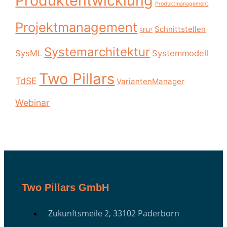
Produktentwicklung
Produktmanagement
Projektmanagement
Schnittstellen
RFLP
Systemarchitektur
SysML
Systemmodell
Two Pillars
TdSE
VariantenManager
Webinar
Two Pillars GmbH
Zukunftsmeile 2, 33102 Paderborn