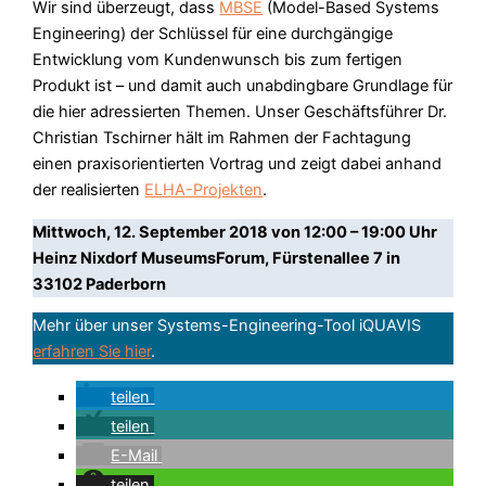
Wir sind überzeugt, dass
MBSE
(Model-Based Systems
Engineering) der Schlüssel für eine durchgängige
Entwicklung vom Kundenwunsch bis zum fertigen
Produkt ist – und damit auch unabdingbare Grundlage für
die hier adressierten Themen. Unser Geschäftsführer Dr.
Christian Tschirner hält im Rahmen der Fachtagung
einen praxisorientierten Vortrag und zeigt dabei anhand
der realisierten
ELHA-Projekten
.
Mittwoch, 12. September 2018 von 12:00 – 19:00 Uhr
Heinz Nixdorf MuseumsForum, Fürstenallee 7 in
33102 Paderborn
Mehr über unser Systems-Engineering-Tool iQUAVIS
erfahren Sie hier
.
teilen
teilen
E-Mail
teilen