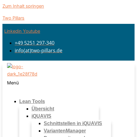
Zum Inhalt springen
Two Pillars
Linkedin
Youtube
+49 5251 297-340
info(at)two-pillars.de
Menü
Lean Tools
Übersicht
iQUAVIS
Schnittstellen in iQUAVIS
VariantenManager