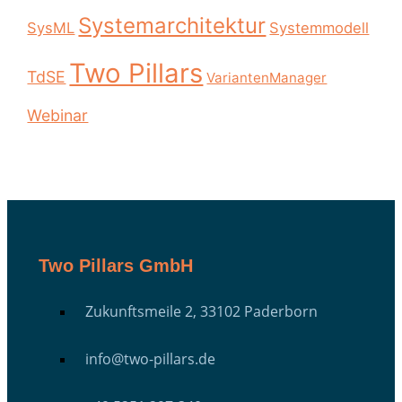
Systemarchitektur
SysML
Systemmodell
Two Pillars
TdSE
VariantenManager
Webinar
Two Pillars GmbH
Zukunftsmeile 2, 33102 Paderborn
info@two-pillars.de