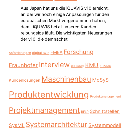
Aus Japan hat uns die iQUAVIS v10 erreicht,
an der wir noch einige Anpassungen für den
europäischen Markt vorgenommen haben,
damit iQUAVIS bei all unseren Kunden
reibungslos läuft. Die wichtigsten Neuerungen
der v10, die demnächst
Forschung
FMEA
Anforderungen
digital twin
Interview
KMU
Fraunhofer
iQBuddy
Kunden
Maschinenbau
MoSyS
Kundenlösungen
Produktentwicklung
Produktmanagement
Projektmanagement
Schnittstellen
RFLP
Systemarchitektur
SysML
Systemmodell