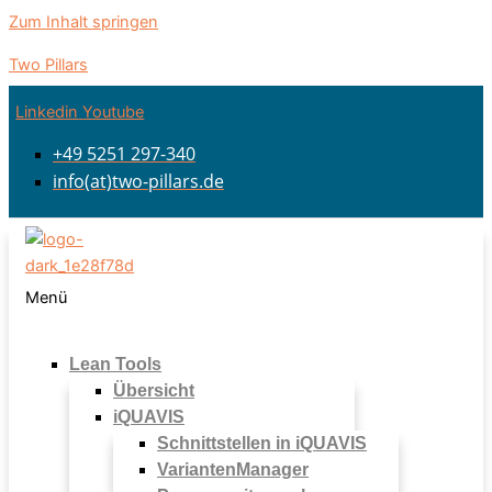
Zum Inhalt springen
Two Pillars
Linkedin
Youtube
+49 5251 297-340
info(at)two-pillars.de
Menü
Lean Tools
Übersicht
iQUAVIS
Schnittstellen in iQUAVIS
VariantenManager